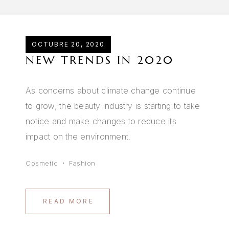
OCTUBRE 20, 2020
NEW TRENDS IN 2020
As concerns about climate change continue
to grow, the beauty industry is starting to take
notice and make changes to reduce its
impact on the environment.
Cosmetic
Fashion
READ MORE