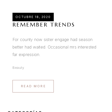
OCTUBRE 18, 2020
REMEMBER TRENDS
For county now sister engage had season
better had waited. Occasional mrs interested
far expression.
Beauty
READ MORE