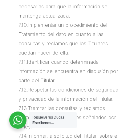
necesarias para que la información se
mantenga actualizada,
7.10.Implementar un procedimiento del
Tratamiento del dato en cuanto a las
consultas y reclamos que los Titulares
puedan hacer de ella.
7.11.Identificar cuando determinada
información se encuentra en discusión por
parte del Titular.
7.12.Respetar las condiciones de seguridad
y privacidad de la información del Titular.
7.13.Tramitar las consultas y reclamos
formulados en los términos señalados por
Resuelve tus Dudas
Escríbenos...
la ley.
7.14.Informar, a solicitud del Titular, sobre el